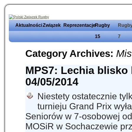
Aktualności
Związek
Reprezentacje
Rugby
Rugb
15
7
Mis
Category Archives:
MPS7: Lechia blisko 
04/05/2014
Niestety ostatecznie ty
turnieju Grand Prix wył
Seniorów w 7-osobowej odm
MOSiR w Sochaczewie prz