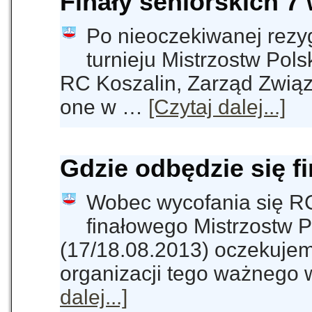
Finały seniorskich 7 
Po nieoczekiwanej rezyg
turnieju Mistrzostw Pol
RC Koszalin, Zarząd Związ
one w …
[Czytaj dalej...]
Gdzie odbędzie się f
Wobec wycofania się RC 
finałowego Mistrzostw P
(17/18.08.2013) oczekujem
organizacji tego ważnego
dalej...]