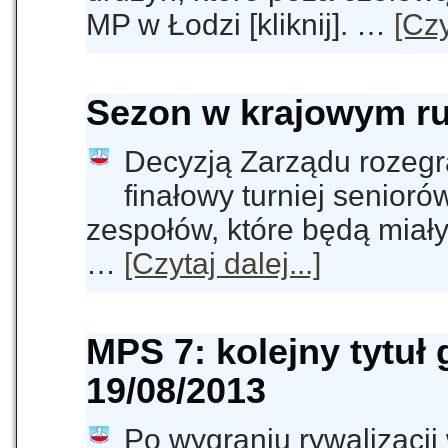
MP w Łodzi [kliknij]. …
[Czy
Sezon w krajowym ru
Decyzją Zarządu rozeg
finałowy turniej senioró
zespołów, które będą miały
…
[Czytaj dalej...]
MPS 7: kolejny tytuł 
19/08/2013
Po wygraniu rywalizacji w