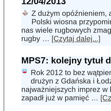
12/04/2013
Z dużym opóźnieniem, a
Polski wiosna przypomi
nas wiele rugbowych zmaga
rugby …
[Czytaj dalej...]
MPS7: kolejny tytuł d
Rok 2012 to bez wątpie
drużyn z Gdańska i Łodz
najważniejszych imprez w
zapadł już w pamięć …
[Cz